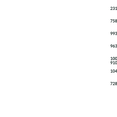
231
758
993
963
100
91
104
728