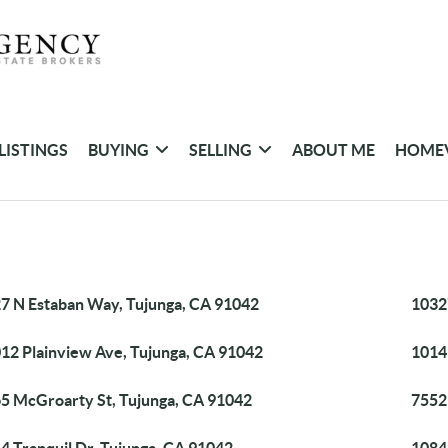
LISTINGS
BUYING
SELLING
ABOUT ME
HOME
7 N Estaban Way, Tujunga, CA 91042
1032
12 Plainview Ave, Tujunga, CA 91042
1014
5 McGroarty St, Tujunga, CA 91042
7552