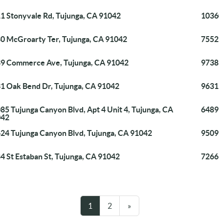
1 Stonyvale Rd, Tujunga, CA 91042
1036
0 McGroarty Ter, Tujunga, CA 91042
7552
9 Commerce Ave, Tujunga, CA 91042
9738
1 Oak Bend Dr, Tujunga, CA 91042
9631
85 Tujunga Canyon Blvd, Apt 4 Unit 4, Tujunga, CA
6489 
042
24 Tujunga Canyon Blvd, Tujunga, CA 91042
9509
4 St Estaban St, Tujunga, CA 91042
7266
1
2
»